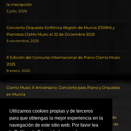
la inscripción.
3 julio, 2026
Concierto Orquesta Sinfónica Región de Murcia (ÖSRM) y
Pianistas ClaMo Music el 22 de Diciembre 2025
5 noviembre, 2025
X Edición del Concurso Internacional de Piano Clamo Music
2025
8 enero, 2025
Clamo Music X Aniversario. Concierto para Piano y Orquesta
en Murcia
18 octubre, 2024
Utilizamos cookies propias y de terceros
Concierto de los Ganadores del Concurso Internacional de
para que obtengas la mejor experiencia en la
Piano Clamo Music y la Orquesta Sinfónica de la Región de
navegación de este sitio web. Por favor lea
Murcia OSRM.