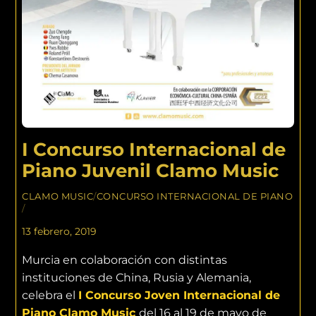
I Concurso Internacional de
Piano Juvenil Clamo Music
CLAMO MUSIC
/
CONCURSO INTERNACIONAL DE PIANO
/
13 febrero, 2019
Murcia en colaboración con distintas
instituciones de China, Rusia y Alemania,
celebra el
I Concurso Joven Internacional de
Piano Clamo Music
del 16 al 19 de mayo de