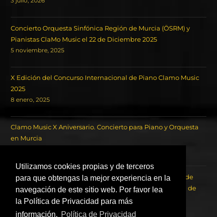
3 julio, 2026
Concierto Orquesta Sinfónica Región de Murcia (ÖSRM) y
Pianistas ClaMo Music el 22 de Diciembre 2025
5 noviembre, 2025
X Edición del Concurso Internacional de Piano Clamo Music
2025
8 enero, 2025
Clamo Music X Aniversario. Concierto para Piano y Orquesta
en Murcia
18 octubre, 2024
Utilizamos cookies propias y de terceros
Concierto de los Ganadores del Concurso Internacional de
para que obtengas la mejor experiencia en la
Piano Clamo Music y la Orquesta Sinfónica de la Región de
navegación de este sitio web. Por favor lea
Murcia OSRM.
la Política de Privacidad para más
22 agosto, 2023
información.
Política de Privacidad