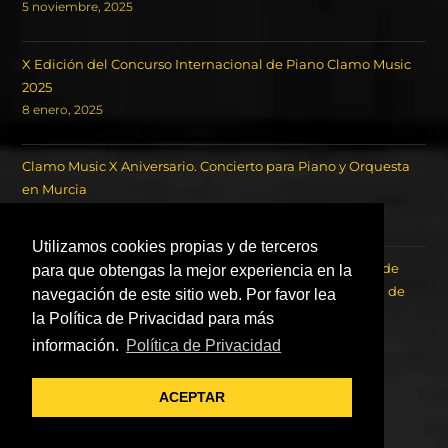
5 noviembre, 2025
X Edición del Concurso Internacional de Piano Clamo Music
2025
8 enero, 2025
Clamo Music X Aniversario. Concierto para Piano y Orquesta
en Murcia
18 octubre, 2024
Utilizamos cookies propias y de terceros
Concierto de los Ganadores del Concurso Internacional de
para que obtengas la mejor experiencia en la
Piano Clamo Music y la Orquesta Sinfónica de la Región de
navegación de este sitio web. Por favor lea
Murcia OSRM.
la Política de Privacidad para más
22 agosto, 2023
información.
Política de Privacidad
ACEPTAR