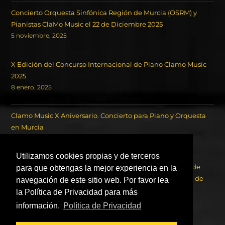
Concierto Orquesta Sinfónica Región de Murcia (ÖSRM) y
Pianistas ClaMo Music el 22 de Diciembre 2025
5 noviembre, 2025
X Edición del Concurso Internacional de Piano Clamo Music
2025
8 enero, 2025
Clamo Music X Aniversario. Concierto para Piano y Orquesta
en Murcia
18 octubre, 2024
Utilizamos cookies propias y de terceros
Concierto de los Ganadores del Concurso Internacional de
para que obtengas la mejor experiencia en la
Piano Clamo Music y la Orquesta Sinfónica de la Región de
navegación de este sitio web. Por favor lea
Murcia OSRM.
la Política de Privacidad para más
22 agosto, 2023
información.
Política de Privacidad