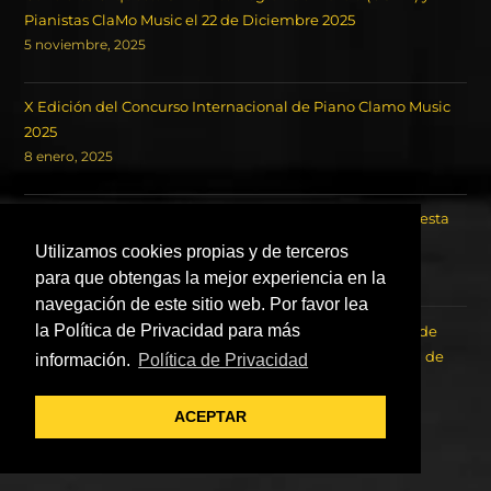
Pianistas ClaMo Music el 22 de Diciembre 2025
5 noviembre, 2025
X Edición del Concurso Internacional de Piano Clamo Music
2025
8 enero, 2025
Clamo Music X Aniversario. Concierto para Piano y Orquesta
en Murcia
Utilizamos cookies propias y de terceros
18 octubre, 2024
para que obtengas la mejor experiencia en la
navegación de este sitio web. Por favor lea
la Política de Privacidad para más
Concierto de los Ganadores del Concurso Internacional de
Piano Clamo Music y la Orquesta Sinfónica de la Región de
información.
Política de Privacidad
Murcia OSRM.
22 agosto, 2023
ACEPTAR