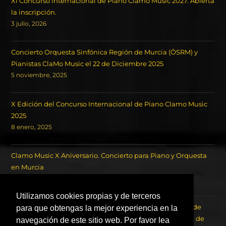
XI Concurso Internacional de Piano Clamo Music 2027. Abierta
la inscripción.
3 julio, 2026
Concierto Orquesta Sinfónica Región de Murcia (ÖSRM) y
Pianistas ClaMo Music el 22 de Diciembre 2025
5 noviembre, 2025
X Edición del Concurso Internacional de Piano Clamo Music
2025
8 enero, 2025
Clamo Music X Aniversario. Concierto para Piano y Orquesta
en Murcia
18 octubre, 2024
Utilizamos cookies propias y de terceros
Concierto de los Ganadores del Concurso Internacional de
para que obtengas la mejor experiencia en la
Piano Clamo Music y la Orquesta Sinfónica de la Región de
navegación de este sitio web. Por favor lea