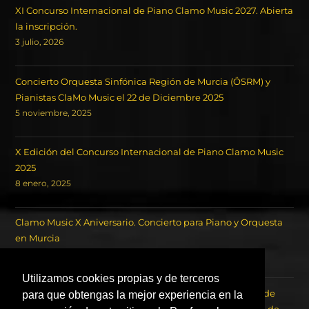
XI Concurso Internacional de Piano Clamo Music 2027. Abierta
la inscripción.
3 julio, 2026
Concierto Orquesta Sinfónica Región de Murcia (ÖSRM) y
Pianistas ClaMo Music el 22 de Diciembre 2025
5 noviembre, 2025
X Edición del Concurso Internacional de Piano Clamo Music
2025
8 enero, 2025
Clamo Music X Aniversario. Concierto para Piano y Orquesta
en Murcia
18 octubre, 2024
Utilizamos cookies propias y de terceros
Concierto de los Ganadores del Concurso Internacional de
para que obtengas la mejor experiencia en la
Piano Clamo Music y la Orquesta Sinfónica de la Región de