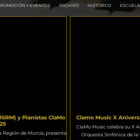
PROMOCIÓN Y EVENTOS
ARCHIVO
HISTÓRICO
ESCUELA
ÖSRM) y Pianistas ClaMo
Clamo Music X Aniversa
25
ClaMo Music celebra su X An
la Región de Murcia, presenta
Orquesta Sinfónica de la