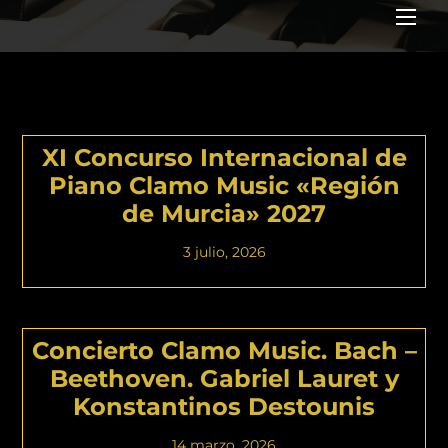
Me
EVENTS
XI Concurso Internacional de
Piano Clamo Music «Región
de Murcia» 2027
3 julio, 2026
Concierto Clamo Music. Bach –
Beethoven. Gabriel Lauret y
Konstantinos Destounis
14 marzo, 2026