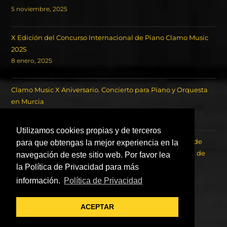
5 noviembre, 2025
X Edición del Concurso Internacional de Piano Clamo Music
2025
8 enero, 2025
Clamo Music X Aniversario. Concierto para Piano y Orquesta
en Murcia
18 octubre, 2024
Utilizamos cookies propias y de terceros
Concierto de los Ganadores del Concurso Internacional de
para que obtengas la mejor experiencia en la
Piano Clamo Music y la Orquesta Sinfónica de la Región de
navegación de este sitio web. Por favor lea
Murcia OSRM.
la Política de Privacidad para más
22 agosto, 2023
información.
Política de Privacidad
ACEPTAR