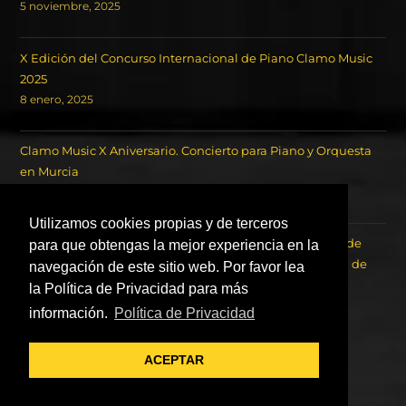
5 noviembre, 2025
X Edición del Concurso Internacional de Piano Clamo Music
2025
8 enero, 2025
Clamo Music X Aniversario. Concierto para Piano y Orquesta
en Murcia
18 octubre, 2024
Utilizamos cookies propias y de terceros
Concierto de los Ganadores del Concurso Internacional de
para que obtengas la mejor experiencia en la
Piano Clamo Music y la Orquesta Sinfónica de la Región de
navegación de este sitio web. Por favor lea
Murcia OSRM.
la Política de Privacidad para más
22 agosto, 2023
información.
Política de Privacidad
ACEPTAR